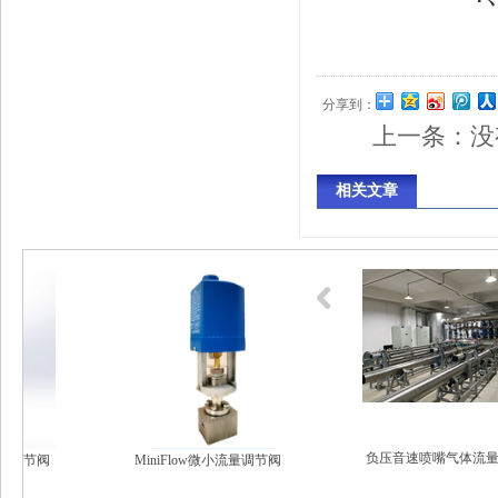
分享到：
上一条：没
相关文章
可调压中压湿气流量标准
负压音速喷嘴气体流量
量调节阀
MiniFlow微小流量调节阀