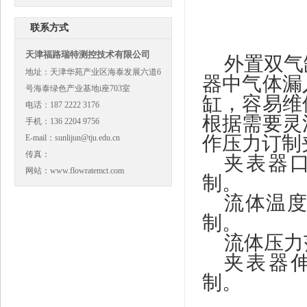
联系方式
天津福路瑞特测控技术有限公司
外置双气
地址：天津华苑产业区海泰发展六道6
器中气体漏
号海泰绿色产业基地i座703室
缸，容易维
电话：187 2222 3176
根据需要灵
手机：136 2204 9756
作压力订制
E-mail：sunlijun@tju.edu.cn
传真：
夹表器
网站：www.flowratemct.com
制。
流体温
制。
流体压力
夹表器
制。