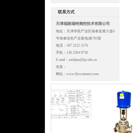
联系方式
天津福路瑞特测控技术有限公司
地址：天津华苑产业区海泰发展六道6
号海泰绿色产业基地i座703室
电话：187 2222 3176
手机：136 2204 9756
E-mail：sunlijun@tju.edu.cn
传真：
网站：www.flowratemct.com